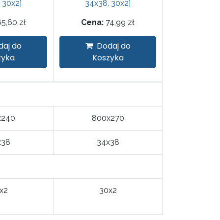
 30x2]
34x38, 30x2]
65,60
zł
Cena:
74,99
zł
daj do
Dodaj do
zyka
Koszyka
x240
800x270
x38
34x38
x2
30x2