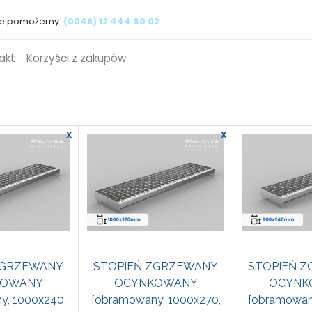
ie pomożemy:
(0048) 12 444 60 02
akt
Korzyści z zakupów
x
x
ZGRZEWANY
STOPIEŃ ZGRZEWANY
STOPIEŃ 
KOWANY
OCYNKOWANY
OCYNK
y, 1000x240,
[obramowany, 1000x270,
[obramowan