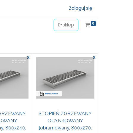
Zaloguj się
0
E-sklep
x
x
ZGRZEWANY
STOPIEŃ ZGRZEWANY
OWANY
OCYNKOWANY
y, 800x240,
[obramowany, 800x270,