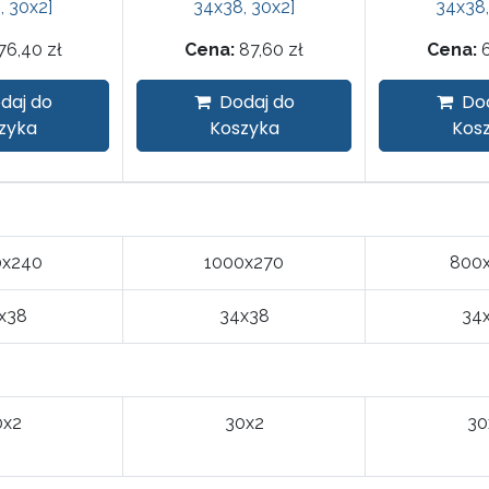
, 30x2]
34x38, 30x2]
34x38,
76,40
zł
Cena:
87,60
zł
Cena:
daj do
Dodaj do
Do
zyka
Koszyka
Kos
0x240
1000x270
800
x38
34x38
34
0x2
30x2
30