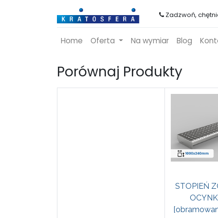
Zadzwoń, chętn
Home
Oferta
Na wymiar
Blog
Kont
Porównaj Produkty
STOPIEŃ 
OCYN
[obramowan