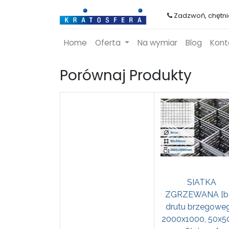
Zadzwoń, chętn
Home
Oferta
Na wymiar
Blog
Kont
Porównaj Produkty
SIATKA
ZGRZEWANA [b
drutu brzegoweg
2000x1000, 50x50