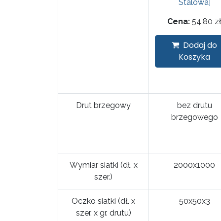
Stalowa]
Cena:
54,80
z
Dodaj do
Koszyka
Drut brzegowy
bez drutu
brzegowego
Wymiar siatki (dł. x
2000x1000
szer.)
Oczko siatki (dł. x
50x50x3
szer. x gr. drutu)