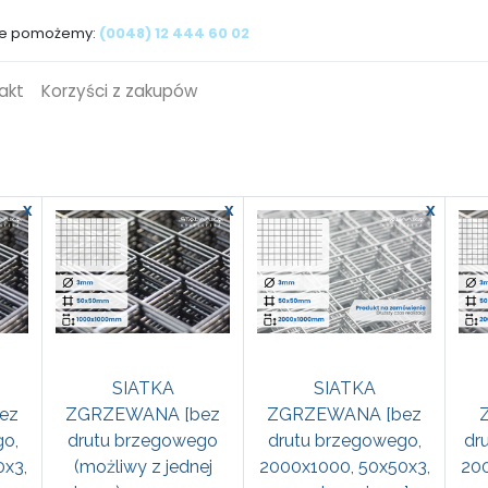
ie pomożemy:
(0048) 12 444 60 02
akt
Korzyści z zakupów
x
x
x
SIATKA
SIATKA
ez
ZGRZEWANA [bez
ZGRZEWANA [bez
o,
drutu brzegowego
drutu brzegowego,
dr
x3,
(możliwy z jednej
2000x1000, 50x50x3,
200