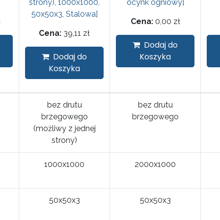
strony), 1000x1000,
ocynk ogniowy]
50x50x3, Stalowa]
ł
Cena:
0,00
zł
Cena:
39,11
zł
Dodaj do
Dodaj do
Koszyka
Koszyka
bez drutu
bez drutu
brzegowego
brzegowego
(możliwy z jednej
strony)
1000x1000
2000x1000
50x50x3
50x50x3