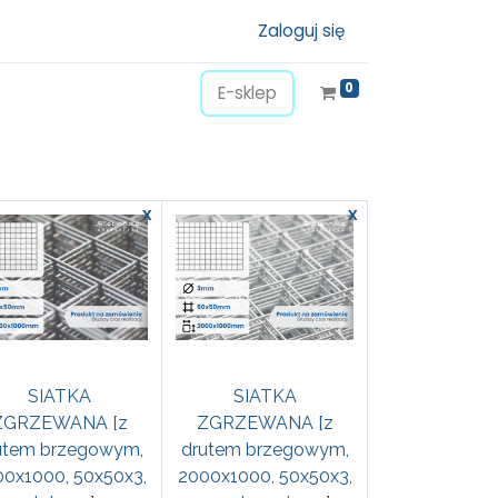
Zaloguj się
0
E-sklep
x
x
SIATKA
SIATKA
ZGRZEWANA [z
ZGRZEWANA [z
utem brzegowym,
drutem brzegowym,
0x1000, 50x50x3,
2000x1000, 50x50x3,