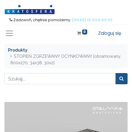
Zadzwoń, chętnie pomożemy:
(0048) 12 444 60 02
0
Zaloguj się
Produkty
STOPIEŃ ZGRZEWANY OCYNKOWANY [obramowany,
800x270, 34x38, 30x2]