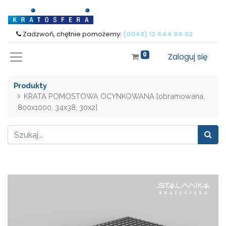
Zadzwoń, chętnie pomożemy:
(0048) 12 444 60 02
0
Zaloguj się
Produkty
KRATA POMOSTOWA OCYNKOWANA [obramowana,
800x1000, 34x38, 30x2]