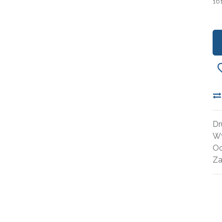
16
Dr
Wy
Oc
Za