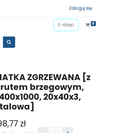
Zaloguj się
0
E-sklep
IATKA ZGRZEWANA [z
rutem brzegowym,
400x1000, 20x40x3,
talowa]
98,77
zł