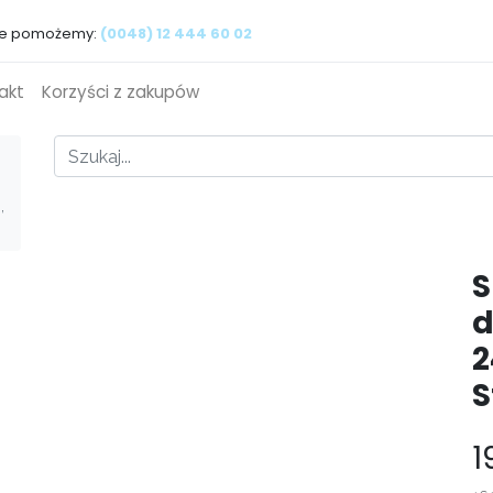
ie pomożemy:
(0048) 12 444 60 02
akt
Korzyści z zakupów
,
S
d
2
S
1