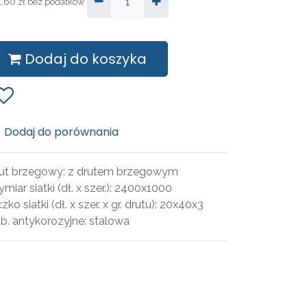
1,60
zł
bez podatków
Dodaj do koszyka
Dodaj do porównania
ut brzegowy
:
z drutem brzegowym
miar siatki (dł. x szer.)
:
2400x1000
zko siatki (dł. x szer. x gr. drutu)
:
20x40x3
b. antykorozyjne
:
stalowa