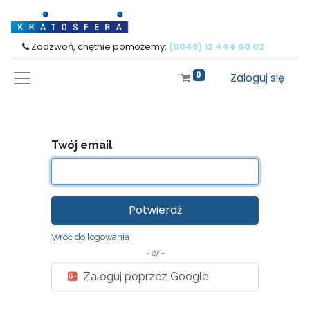
Zadzwoń, chętnie pomożemy:
(0048) 12 444 60 02
0
Zaloguj się
Twój email
Potwierdź
Wróć do logowania
- or -
Zaloguj poprzez Google