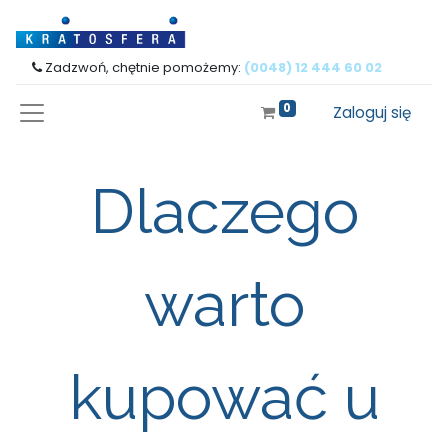
Zadzwoń, chętnie pomożemy:
(0048) 12 444 60 02
0
Zaloguj się
Dlaczego
warto
kupować u